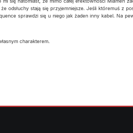
 mi się natomiast, że mimo całej efektowności Miamen za
, że odsłuchy stają się przyjemniejsze. Jeśli któremuś z 
quence sprawdzi się u niego jak żaden inny kabel. Na pew
własnym charakterem.