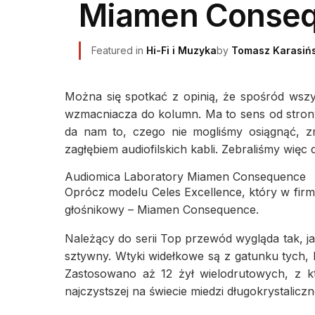
Miamen Consequ
Featured in
Hi-Fi i Muzyka
by
Tomasz Karasińs
Można się spotkać z opinią, że spośród wszy
wzmacniacza do kolumn. Ma to sens od strony 
da nam to, czego nie mogliśmy osiągnąć, zmi
zagłębiem audiofilskich kabli. Zebraliśmy więc
Audiomica Laboratory Miamen Consequence
Oprócz modelu Celes Excellence, który w firmo
głośnikowy – Miamen Consequence.
Należący do serii Top przewód wygląda tak, jak
sztywny. Wtyki widełkowe są z gatunku tych, 
Zastosowano aż 12 żył wielodrutowych, z 
najczystszej na świecie miedzi długokrystalic