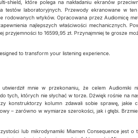
i-shield, które polega na nakładaniu ekranów przeciwni
a testów laboratoryjnych. Przewody ekranowane w ten
ie rodowanych wtyków. Opracowana przez Audiomicę metoda
apewnienia najlepszych właściwości mechanicznych. Pow
j przyjemności to 16599,95 zł. Przynajmniej te grosze mo
 designed to transform your listening experience.
twierdził mnie w przekonaniu, że celem Audiomiki ni
do tych, których nie słychać w torze. Dźwięk rośnie na nas
czy konstruktorzy kolumn zdawali sobie sprawę, jakie 
owy – zarówno w wymiarze szerokości, jak i głębi. Brzmie
ystości lub mikrodynamiki Miamen Consequence jest o tyl