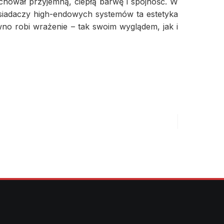
chował przyjemną, ciepłą barwę i spójność. W
posiadaczy high-endowych systemów ta estetyka
no robi wrażenie – tak swoim wyglądem, jak i