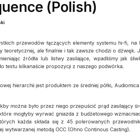
ence (Polish)
ki
stkich przewodów łączących elementy systemu hi-fi, na b
teoretycznej, ale finalnie i tak zawsze chodzi o dźwięk. 
eniając źródła lub listwy zasilające, wpadliśmy jak śl
 do testu kilkanaście propozycji z naszego podwórka.
wej hierarchii jest produktem ze średniej półki, Audiomic
by można było przez niego przepuścić prąd zasilający śred
które mogłyby wyrwać gniazda z budżetowego wzmacniacza.
których każda składa się z 45 polerowanych przewodni
znej wytwarzanej metodą OCC (Ohno Continous Casting).